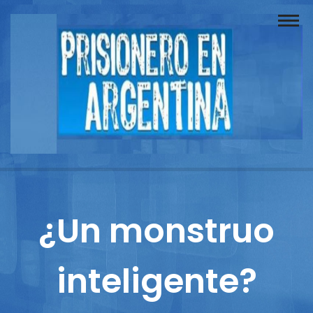
Buscador
Documentos
Prisionero
Opinión
Actuación
Prensa
¿Un monstruo
Reportajes
inteligente?
Columnistas
Contacto