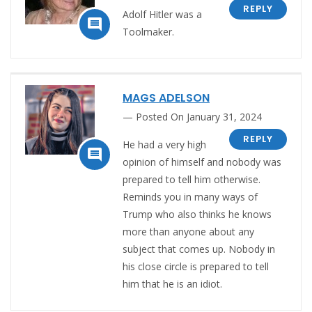
REPLY
Adolf Hitler was a

Toolmaker.
MAGS ADELSON
Posted On January 31, 2024
REPLY
He had a very high

opinion of himself and nobody was
prepared to tell him otherwise.
Reminds you in many ways of
Trump who also thinks he knows
more than anyone about any
subject that comes up. Nobody in
his close circle is prepared to tell
him that he is an idiot.