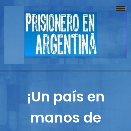
Buscador
Documentos
Prisionero
Opinión
Actuación
Prensa
¡Un país en
Reportajes
manos de
Columnistas
Contacto