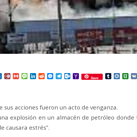
nterest
Box.net
Diary.Ru
Gmail
Message
LinkedIn
Reddit
Messenger
Telegram
Outlook.com
Yahoo
Tumblr
Mail.Ru
Do
Save
Mail
ue sus acciones fueron un acto de venganza.
na explosión en un almacén de petróleo donde t
le causara estrés”.