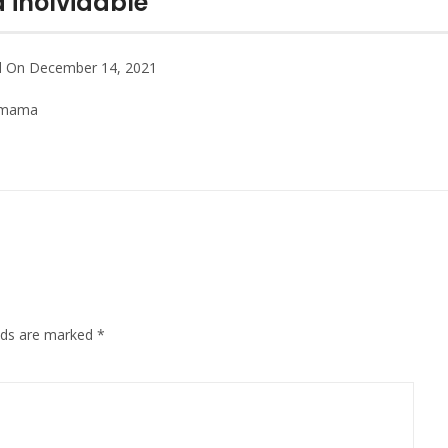
 inolvidable”
d On December 14, 2021
a mama
elds are marked
*