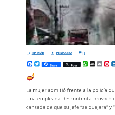
Opinión
Prisionero
1



Facebook
Twitter
WhatsApp
AOL
Email
Pi
Share
Post
Mail
La mujer admitió frente a la policía q
Una empleada descontenta provocó u
cansada de que su jefe “se quejara” y “