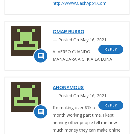
http://WWW.CashApp1.Com
OMAR RUSSO
Posted On May 16, 2021
REPLY
ALVERSO CUANDO

MANADARA A CFK A LA LUNA
ANONYMOUS
Posted On May 16, 2021
REPLY
⁣⁣⁣⁣I’m making over $7k a

month working part time. I kept
hearing other people tell me how
much money they can make online