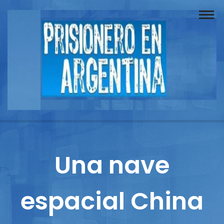
Buscador
Documentos
Prisionero
Opinión
Actuación
Prensa
Una nave
Reportajes
espacial China
Columnistas
Contacto