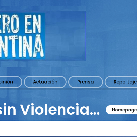
pinión
Actuación
Prensa
Reportaje
in Violencia…
Homepage