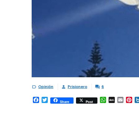
Opinión
Prisionero
6



Facebook
Twitter
WhatsApp
AOL
Email
Pi
Share
Post
Mail