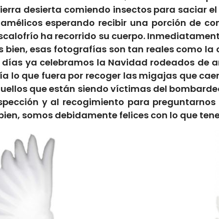
tierra desierta comiendo insectos para saciar e
es famélicos esperando recibir una porción de
alofrío ha recorrido su cuerpo. Inmediatamente
es bien, esas fotografías son tan reales como l
 días ya celebramos la Navidad rodeados de a
 lo que fuera por recoger las migajas que cae
quellos que están siendo víctimas del bombarde
rospección y al recogimiento para preguntarnos
 bien, somos debidamente felices con lo que ten