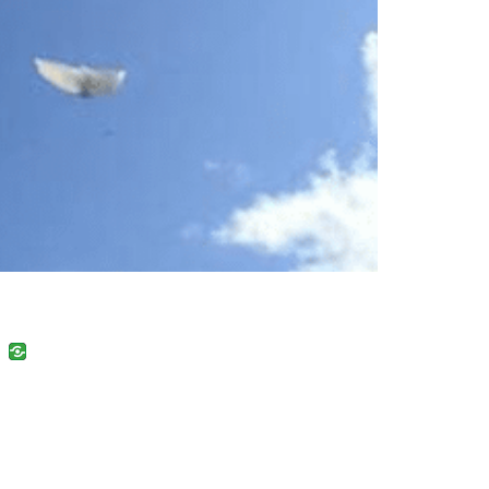
uban
VK