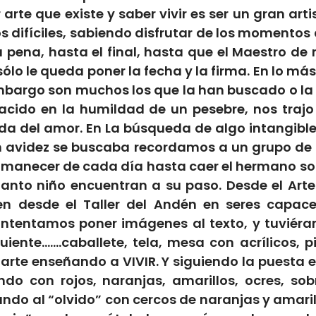
arte que existe y saber vivir es ser un gran arti
 difíciles, sabiendo disfrutar de los momentos 
 la pena, hasta el final, hasta que el Maestro d
ólo le queda poner la fecha y la firma. En lo má
 embargo son muchos los que la han buscado o la
cido en la humildad de un pesebre, nos trajo l
nda del amor. En
La búsqueda de algo intangible
n avidez
se buscaba recordamos a un grupo de 
manecer de cada día hasta caer el hermano sol 
anto niño encuentran a su paso. Desde el Arte 
ten desde el Taller del Andén en seres capac
 intentamos poner imágenes al texto, y tuviér
uiente…….caballete, tela, mesa con acrílicos, p
rte enseñando a VIVIR. Y siguiendo la puesta 
o con rojos, naranjas, amarillos, ocres, sob
ndo al “olvido” con cercos de naranjas y amaril