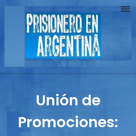
Buscador
Documentos
Prisionero
Opinión
Actuación
Prensa
Unión de
Reportajes
Promociones:
Columnistas
Contacto