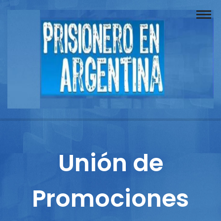
Buscador
Documentos
Prisionero
Opinión
Actuación
Prensa
Unión de
Reportajes
Promociones
Columnistas
Contacto