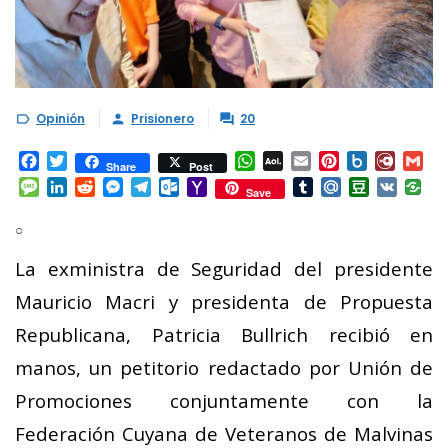
Opinión
Prisionero
20



Facebook
Twitter
WhatsApp
AOL
Email
Pinterest
Box.net
Diary.
Gm
Share
Post
Mail
Message
LinkedIn
Reddit
Messenger
Telegram
Outlook.com
Yahoo
Tumblr
Mail.Ru
Douban
VK
Save
Mail
○
La exministra de Seguridad del presidente
Mauricio Macri y presidenta de Propuesta
Republicana, Patricia Bullrich recibió en
manos, un petitorio redactado por Unión de
Promociones conjuntamente con la
Federación Cuyana de Veteranos de Malvinas