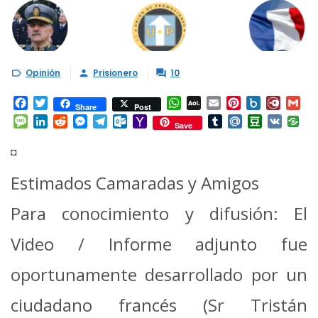
Opinión
Prisionero
10



Facebook
Twitter
WhatsApp
AOL
Email
Pinterest
Box.net
Diary.
Gm
Share
Post
Mail
Message
LinkedIn
Reddit
Messenger
Telegram
Outlook.com
Yahoo
Tumblr
Mail.Ru
Douban
VK
Save
Mail
◘
Estimados Camaradas y Amigos
Para conocimiento y difusión: El
Video / Informe adjunto fue
oportunamente
desarrollado por un
ciudadano francés (Sr Tristán