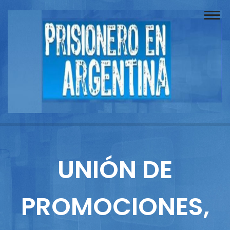
Buscador
Documentos
Prisionero
Opinión
Actuación
Prensa
UNIÓN DE
Reportajes
PROMOCIONES,
Columnistas
Contacto