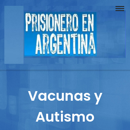
Buscador
Documentos
Prisionero
Opinión
Actuación
Prensa
Vacunas y
Reportajes
Autismo
Columnistas
Contacto