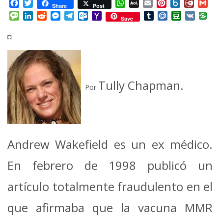
Facebook
Twitter
WhatsApp
AOL
Email
Pinterest
Box.net
Diary.
Gm
Share
Post
Mail
Message
LinkedIn
Reddit
Messenger
Telegram
Outlook.com
Yahoo
Tumblr
Mail.Ru
Douban
VK
Save
Mail
◘
Tully Chapman.
Por
Andrew Wakefield es un ex médico.
En febrero de 1998 publicó un
artículo totalmente fraudulento en el
que afirmaba que la vacuna MMR