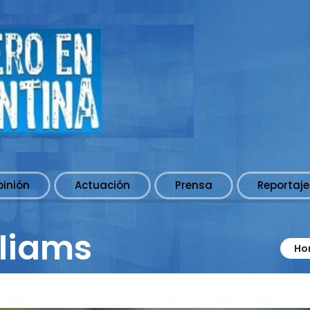
pinión
Actuación
Prensa
Reportaje
lliams
Ho