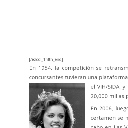
[/ezcol_1fifth_end]
En 1954, la competición se retransm
concursantes tuvieran una plataforma 
el VIH/SIDA, 
20,000 millas 
En 2006, luego
certamen se mu
cabo en Las V