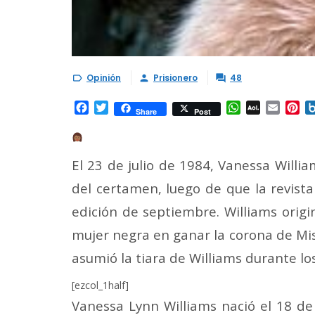
Opinión
Prisionero
48



Facebook
Twitter
WhatsApp
AOL
Email
Pi
Share
Post
Mail
El 23 de julio de 1984, Vanessa Willia
del certamen, luego de que la revist
edición de septiembre. Williams origi
mujer negra en ganar la corona de Mis
asumió la tiara de Williams durante l
[ezcol_1half]
Vanessa Lynn Williams nació el 18 de