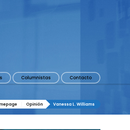
s
Columnistas
Contacto
mepage
Opinión
Vanessa L. Williams