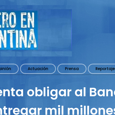
pinión
Actuación
Prensa
Reportaje
enta obligar al Ba
ntregar mil millone