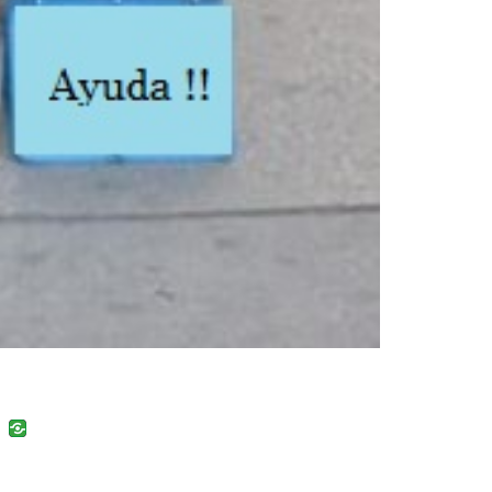
uban
VK