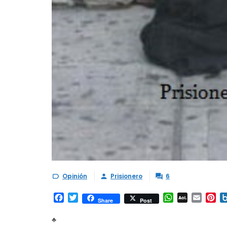
Opinión
Prisionero
6



Facebook
Twitter
WhatsApp
AOL
Email
Pi
Share
Post
Mail
♣