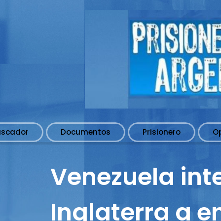
uscador
Documentos
Prisionero
O
Venezuela int
Inglaterra a e