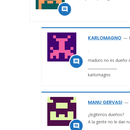

KARLOMAGNO
.
maduro no es dueño d

,,,,,,,,,,,,,,,,,,,,,,,,,
karlomagno
MANU GERVASI
¿legitimos dueños?
A la gente no le dan n
