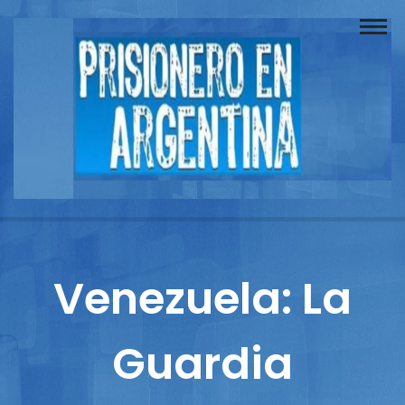
Buscador
Documentos
Prisionero
Opinión
Actuación
Prensa
Venezuela: La
Reportajes
Guardia
Columnistas
Contacto