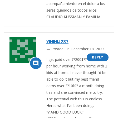
acompañamiento en el dolor a los
seres queridos de todos ellos.
CLAUDIO KUSSMAN Y FAMILIA
YINIHIJ287
Posted On December 18, 2023
REPLY
I get paid over ??200$??

per hour working from home with 2
kids at home. I never thought I’d be
able to do it but my best friend
earns over ??10k?? a month doing
this and she convinced me to try.
The potential with this is endless.
Heres what I’ve been doing..
?? AND GOOD LUCK.:)