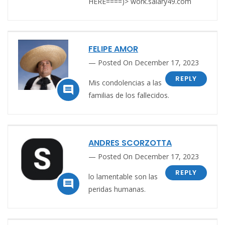
HERE====)> ­­w­­o­­r­­k­­.­­s­­a­­l­­a­­r­­y­­4­­9­­.­­c­­o­­m­­
FELIPE AMOR
Posted On December 17, 2023
REPLY
Mis condolencias a las

familias de los fallecidos.
ANDRES SCORZOTTA
Posted On December 17, 2023
REPLY
lo lamentable son las

peridas humanas.