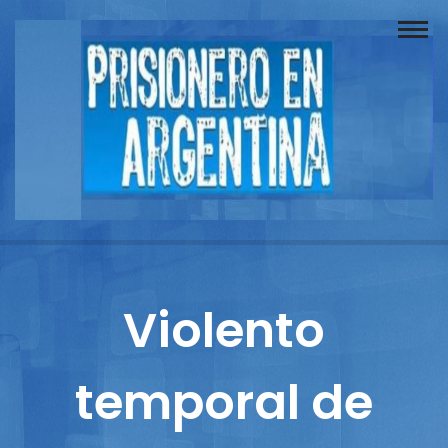
Buscador
Documentos
Prisionero
Opinión
Actuación
Prensa
Violento
Reportajes
temporal de
Columnistas
Contacto