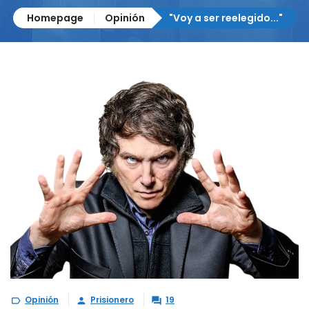
Homepage
Opinión
"Voy a ser reelegido..."
Opinión
Prisionero
19


