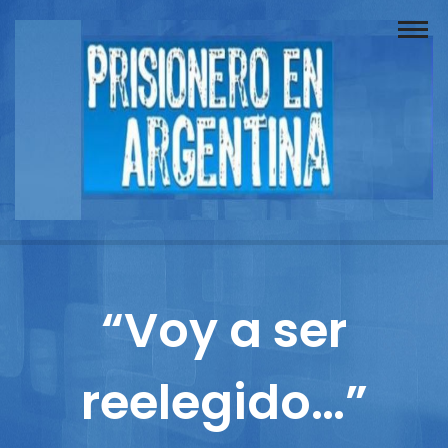
Buscador
Documentos
Prisionero
Opinión
Actuación
Prensa
“Voy a ser
Reportajes
reelegido…”
Columnistas
Contacto