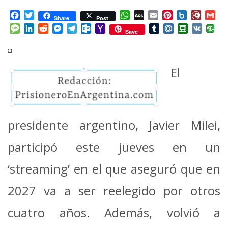
Facebook
Twitter
WhatsApp
AOL
Email
Pinterest
Box.net
Diary.
Gm
Share
Post
Mail
Message
LinkedIn
Reddit
Messenger
Telegram
Outlook.com
Yahoo
Tumblr
Mail.Ru
Douban
VK
Save
Mail
◘
El
presidente argentino, Javier Milei,
participó este jueves en un
‘streaming’ en el que aseguró que en
2027 va a ser reelegido por otros
cuatro años. Además, volvió a