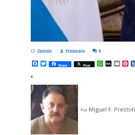
Opinión
Prisionero
6



Facebook
Twitter
WhatsApp
AOL
Email
Pi
Share
Post
Mail
♦
Miguel F. Prestof
Por