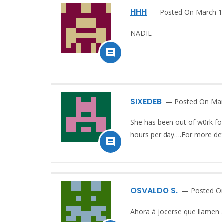
HHH
Posted On March 1
NADIE

SIXEDEB
Posted On Mar
She has been out of w0rk fo
hours per day….For more detai

OSVALDO S.
Posted O
Ahora á joderse que llamen 