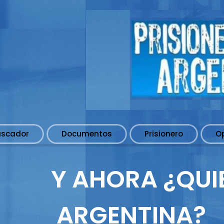
uscador
Documentos
Prisionero
O
Y AHORA ¿QUI
ARGENTINA?