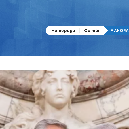
Homepage
Opinión
Y AHORA