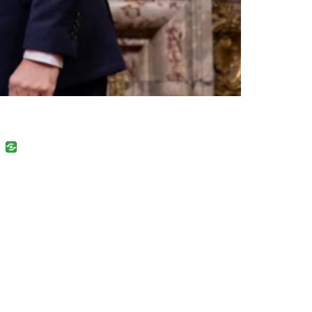
uban
VK