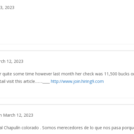
3, 2023
ch 12, 2023
r quite some time however last month her check was 11,500 bucks o
l visit this article…….____
http://www.join.hiring9.com
n March 12, 2023
al Chapulín colorado . Somos merecedores de lo que nos pasa porque