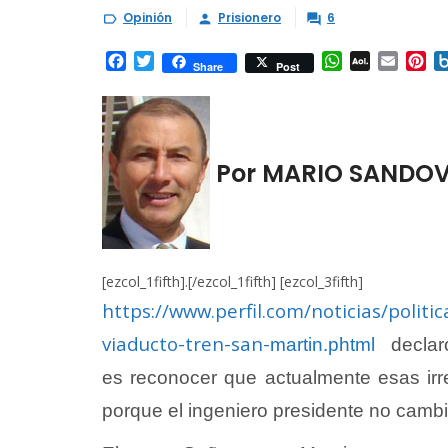
Opinión
Prisionero
6



Facebook
Twitter
WhatsApp
AOL
Email
Pi
Share
Post
Mail
Por MARIO SANDO
[ezcol_1fifth].[/ezcol_1fifth] [ezcol_3fifth]
https://www.perfil.com/noticias/polit
viaducto-tren-san-
martin.phtml
declaró 
es reconocer que actualmente esas irr
porque el ingeniero presidente no cambi