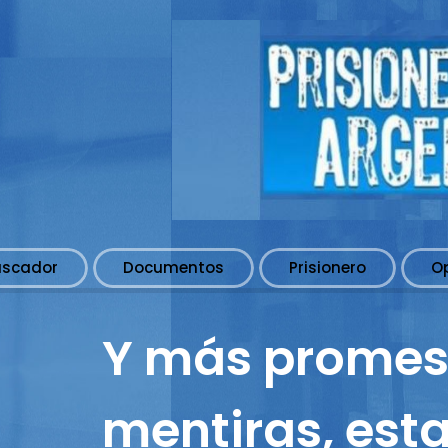
uscador
Documentos
Prisionero
O
Y más promes
mentiras, esta