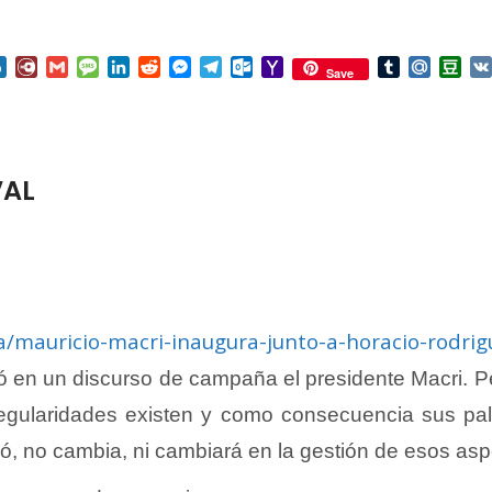
nterest
Box.net
Diary.Ru
Gmail
Message
LinkedIn
Reddit
Messenger
Telegram
Outlook.com
Yahoo
Tumblr
Mail.Ru
Do
Save
Mail
VAL
ica/mauricio-macri-inaugura-junto-a-horacio-rodrig
en un discurso de campaña el presidente Macri. Pe
egularidades existen y como consecuencia sus pal
ó, no cambia, ni cambiará en la gestión de esos aspe