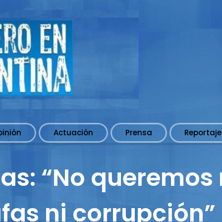
pinión
Actuación
Prensa
Reportaje
as: “No queremos
fas ni corrupción”