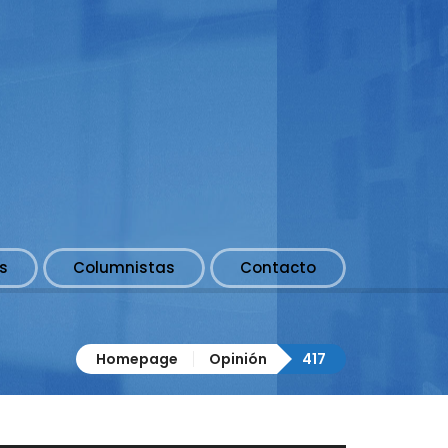
s
Columnistas
Contacto
Homepage
Opinión
417