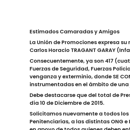
Estimados Camaradas y Amigos
La
Unión de Promociones
expresa su 
Carlos Horacio TRAGANT GARAY
(Infa
Consecuentemente, ya son
417
(
cuat
Fuerzas de Seguridad, Fuerzas Policia
venganza y exterminio, donde
SE CO
instrumentadas en el ámbito de una 
Debe destacarse que del total de Pres
día 10 de Diciembre de 2015
.
Solicitamos nuevamente a todos los i
Penitenciarias, a las distintas ONG 
en apoyo de todos quienes deben enfre