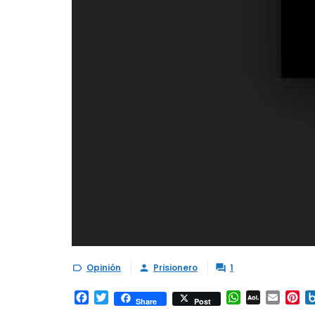
Opinión
Prisionero
1



Facebook
Twitter
WhatsApp
AOL
Email
Pi
Share
Post
Mail