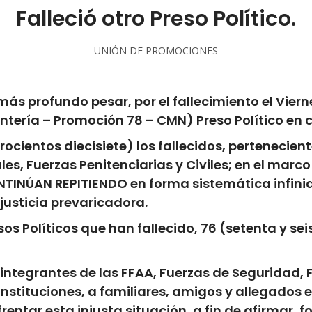
Falleció otro Preso Político.
UNIÓN DE PROMOCIONES
más profundo pesar, por el fallecimiento el
Viern
ntería – Promoción 78 – CMN) Preso Político en c
rocientos diecisiete)
los fallecidos, pertenecien
les, Fuerzas Penitenciarias y Civiles; en el marc
NTINÚAN REPITIENDO
en forma sistemática infinid
justicia prevaricadora.
os Políticos que han fallecido,
76 (setenta y se
ntegrantes de las FFAA, Fuerzas de Seguridad, F
e Instituciones, a familiares, amigos y allegado
ntar esta injusta situación, a fin de afirmar, f