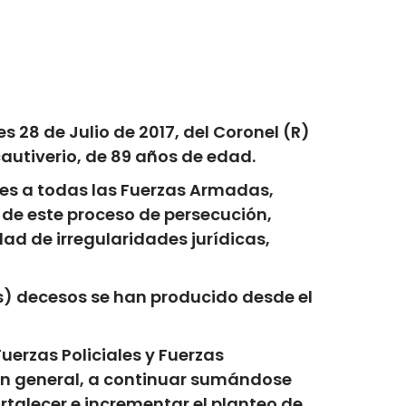
es 28
de
Julio
de
2017
, del
Coronel (R)
autiverio, de
89 años de edad
.
tes a todas las Fuerzas Armadas,
o de este proceso de persecución,
ad de irregularidades jurídicas,
is) decesos se han producido desde el
uerzas Policiales y Fuerzas
s en general, a continuar sumándose
ortalecer e incrementar el planteo de