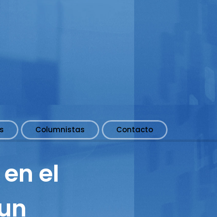
s
Columnistas
Contacto
en el
 un