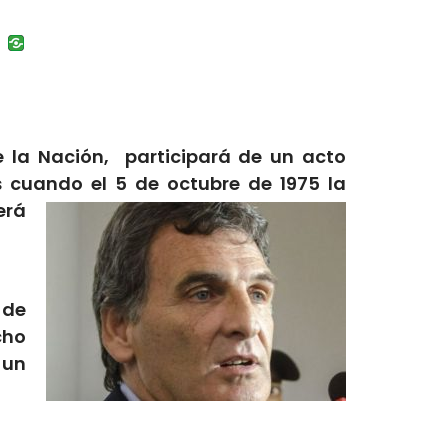
uban
VK
e la Nación, participará de un acto
 cuando el 5 de octubre de 1975 la
erá
 de
cho
 un