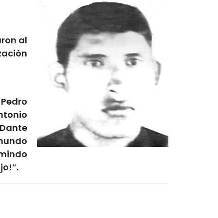
ron al
ación
 Pedro
ntonio
 Dante
dmundo
rmindo
jo!”.