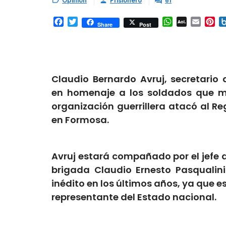
Opinión
Prisionero
61



Facebook
Twitter
WhatsApp
AOL
Email
Pi
Share
Post
Mail
Claudio Bernardo Avruj, secretario
en homenaje a los soldados que mu
organización guerrillera atacó al R
en Formosa.
Avruj estará compañado por el jefe d
brigada Claudio Ernesto Pasqualin
inédito en los últimos años, ya que e
representante del Estado nacional.