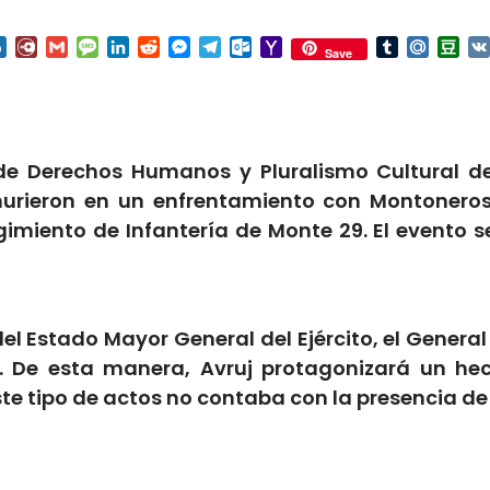
nterest
Box.net
Diary.Ru
Gmail
Message
LinkedIn
Reddit
Messenger
Telegram
Outlook.com
Yahoo
Tumblr
Mail.Ru
Do
Save
Mail
 de Derechos Humanos y Pluralismo Cultural d
rieron en un enfrentamiento con Montoneros
egimiento de Infantería
de Monte 29. El evento s
el Estado Mayor General del Ejército, el General
i. De esta manera, Avruj protagonizará un he
ste tipo de actos no contaba con la presencia de