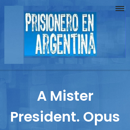
Buscador
Documentos
Prisionero
Opinión
Actuación
Prensa
A Mister
Reportajes
President. Opus
Columnistas
Contacto