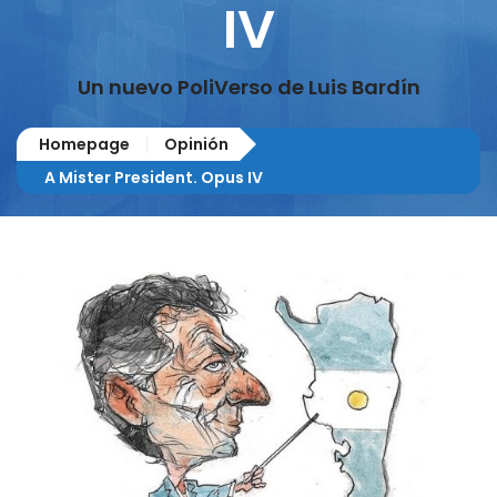
IV
Un nuevo PoliVerso de Luis Bardín
Homepage
Opinión
A Mister President. Opus IV