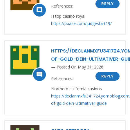
REPLY
References:

H top casino royal
https://pbase.com/judgestart19/
HTTPS://DECLANMXFU341724.Y
OF-GOLD-DEIN-ULTIMATIVER-GUI
Posted On May 31, 2026

REPLY
References:
Northern california casinos
https://declanmxfu341724.yomoblog.com
of-gold-dein-ultimativer-guide