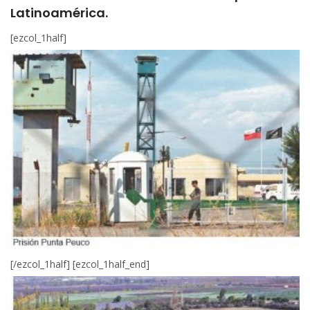
Latinoamérica.
[ezcol_1half]
[/ezcol_1half] [ezcol_1half_end]