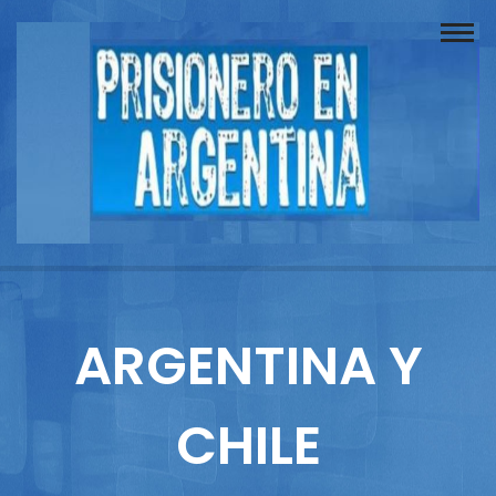
Buscador
Documentos
Prisionero
Opinión
Actuación
Prensa
ARGENTINA Y
Reportajes
CHILE
Columnistas
Contacto