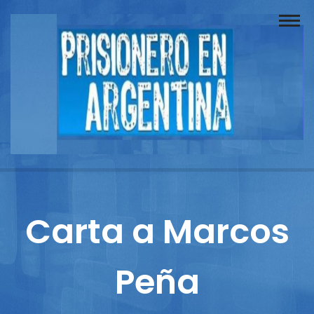
Buscador
Documentos
Prisionero
Opinión
Actuación
Prensa
Carta a Marcos
Reportajes
Peña
Columnistas
Contacto