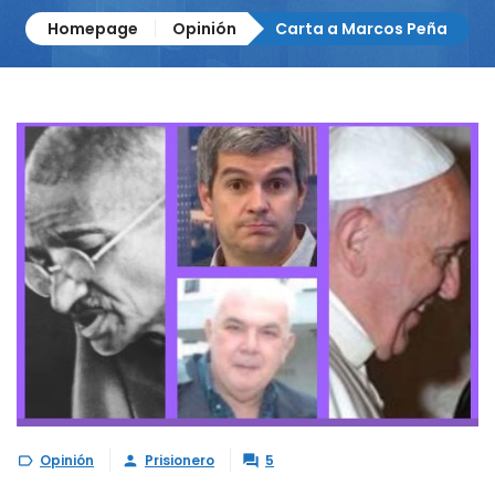
Homepage
Opinión
Carta a Marcos Peña
Opinión
Prisionero
5


