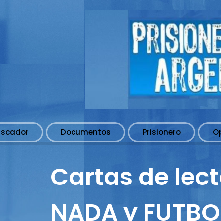
uscador
Documentos
Prisionero
O
Cartas de lec
NADA y FUTBO