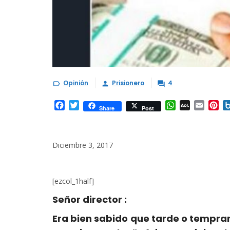
Opinión
Prisionero
4



Facebook
Twitter
WhatsApp
AOL
Email
Pi
Share
Post
Mail
Diciembre 3, 2017
[ezcol_1half]
Señor director :
Era bien sabido que tarde o tempran