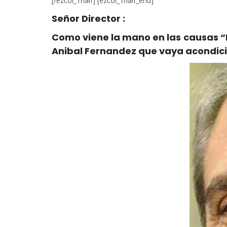
[/ezcol_1half] [ezcol_1half_end]
Señor Director :
Como viene la mano en las causas “Fu
Anibal Fernandez que vaya acondicio