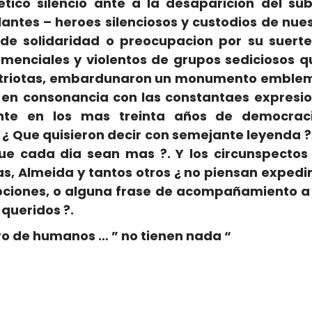
tico silencio ante a la desaparicion del s
lantes – heroes silenciosos y custodios de nue
 de solidaridad o preocupacion por su suert
menciales y violentos de grupos sediciosos q
triotas, embardunaron un monumento emblemat
en consonancia con las constantaes expresi
te en los mas treinta años de democrac
¿ Que quisieron decir con semejante leyenda ?.
ue cada dia sean mas ?. Y los circunspectos 
iñas, Almeida y tantos otros ¿ no piensan exped
ciones, o alguna frase de acompañamiento a l
 queridos ?.
ro de humanos … ” no tienen nada “