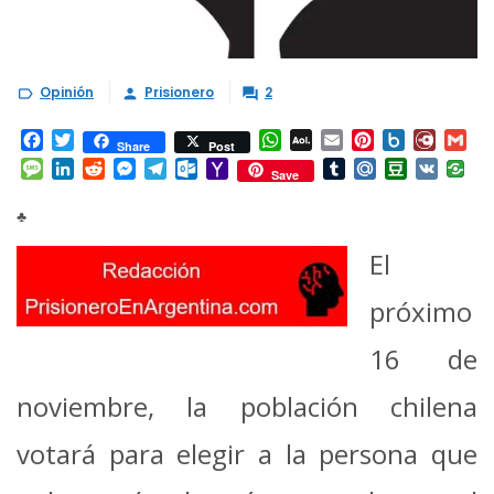
Opinión
Prisionero
2



Facebook
Twitter
WhatsApp
AOL
Email
Pinterest
Box.net
Diary.
Gm
Share
Post
Mail
Message
LinkedIn
Reddit
Messenger
Telegram
Outlook.com
Yahoo
Tumblr
Mail.Ru
Douban
VK
Save
Mail
♣
El
próximo
16 de
noviembre, la población chilena
votará para elegir a la persona que