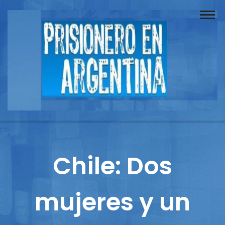
Buscador
Documentos
Prisionero
Opinión
Actuación
Prensa
Chile: Dos
Reportajes
mujeres y un
Columnistas
Contacto