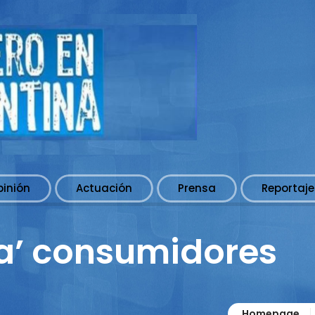
pinión
Actuación
Prensa
Reportaje
a’ consumidores
Homepage