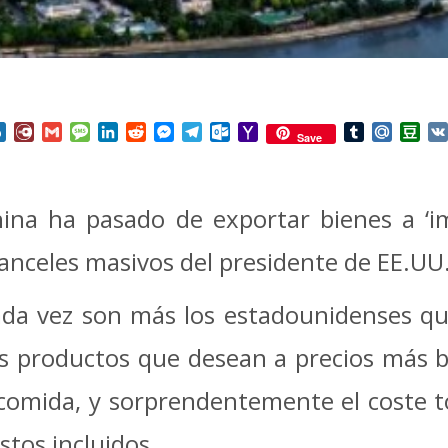
nterest
Box.net
Diary.Ru
Gmail
Message
LinkedIn
Reddit
Messenger
Telegram
Outlook.com
Yahoo
Tumblr
Mail.Ru
Do
Save
Mail
ina ha pasado de exportar bienes a ‘i
anceles masivos del presidente de EE.UU
da vez son más los estadounidenses qu
s productos que desean a precios más b
comida, y sorprendentemente el coste tot
tos incluidos.