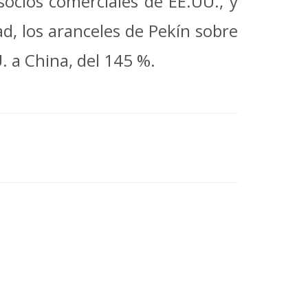
socios comerciales de EE.UU., y
d, los aranceles de Pekín sobre
. a China, del 145 %.