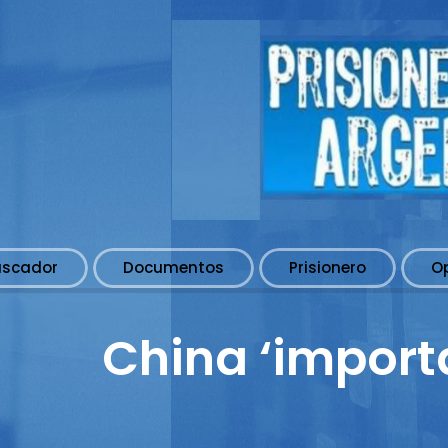
uscador
Documentos
Prisionero
O
China ‘import