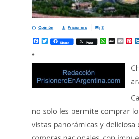
Opinión
Prisionero
3



Facebook
Twitter
WhatsApp
AOL
Email
Pi
Share
Post
Mail
♣
Ch
ar
Ca
no solo les permite comprar lo
vistas panorámicas y deliciosa 
compras nacionales, con impues