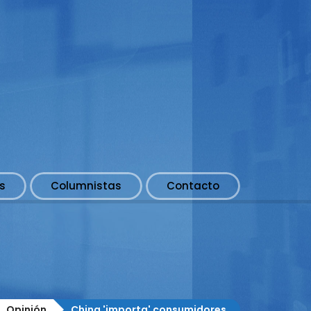
s
Columnistas
Contacto
Opinión
China 'importa' consumidores