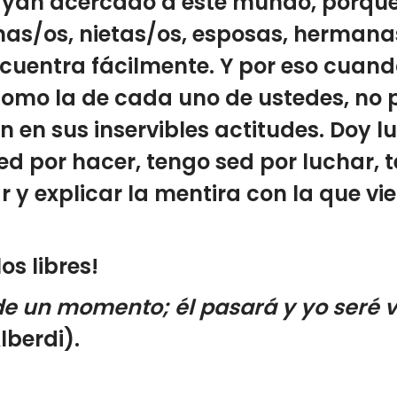
hayan acercado a este mundo, porqu
rinas/os, nietas/os, esposas, herma
ncuentra fácilmente. Y por eso cuan
 como la de cada uno de ustedes, no 
an en sus inservibles actitudes. Doy l
d por hacer, tengo sed por luchar, 
r y explicar la mentira con la que v
s libres!
l de un momento; él pasará y yo seré 
lberdi).