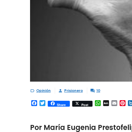
Opinión
Prisionero
10



Facebook
Twitter
WhatsApp
AOL
Email
Pi
Share
Post
Mail
Por María Eugenia Prestofel