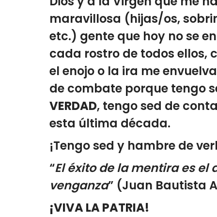
Dios y a la Virgen que me 
maravillosa (hijas/os, sob
etc.) gente que hoy no se e
cada rostro de todos ellos,
el enojo o la ira me envuelv
de combate porque tengo se
VERDAD
, tengo sed de conta
esta última década.
¡Tengo sed y hambre de verlo
“
El éxito de la mentira es e
venganza
” (Juan Bautista A
¡VIVA LA PATRIA!