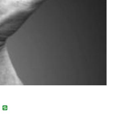
uban
VK