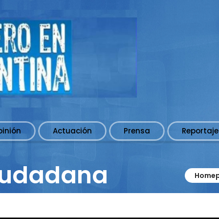
pinión
Actuación
Prensa
Reportaje
iudadana
Home