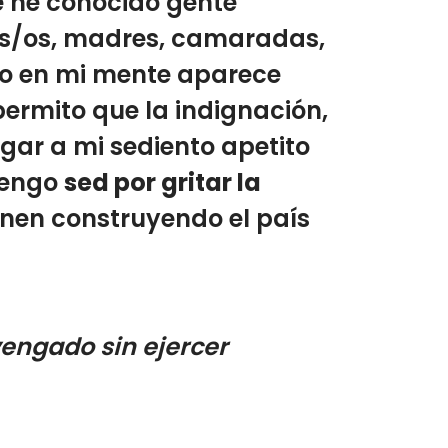
e he conocido gente
nas/os, madres, camaradas,
do en mi mente aparece
permito que la indignación,
ugar a mi sediento apetito
tengo
sed por gritar la
ienen construyendo el país
vengado sin ejercer