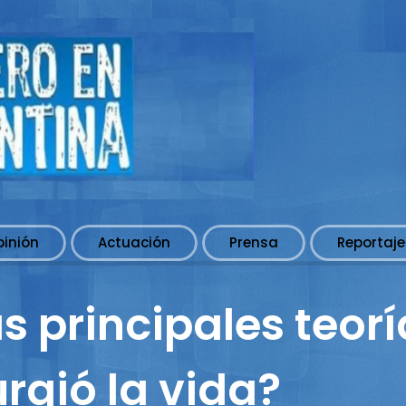
pinión
Actuación
Prensa
Reportaje
s principales teorí
rgió la vida?