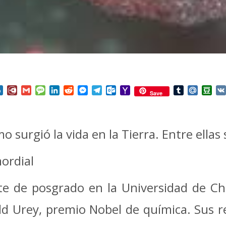
nterest
Box.net
Diary.Ru
Gmail
Message
LinkedIn
Reddit
Messenger
Telegram
Outlook.com
Yahoo
Tumblr
Mail.Ru
Do
Save
Mail
o surgió la vida en la Tierra. Entre ellas 
mordial
e de posgrado en la Universidad de Chic
 Urey, premio Nobel de química. Sus re