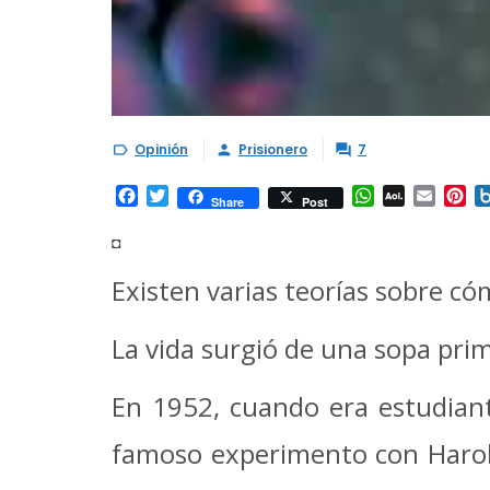
Opinión
Prisionero
7



Facebook
Twitter
WhatsApp
AOL
Email
Pi
Share
Post
Mail
◘
Existen varias teorías sobre cóm
La vida surgió de una sopa pri
En 1952, cuando era estudiant
famoso experimento con Harold