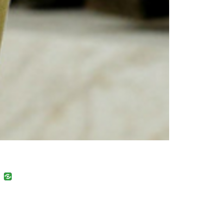
uban
VK