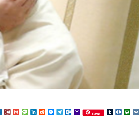
nterest
Box.net
Diary.Ru
Gmail
Message
LinkedIn
Reddit
Messenger
Telegram
Outlook.com
Yahoo
Tumblr
Mail.Ru
Do
Save
Mail