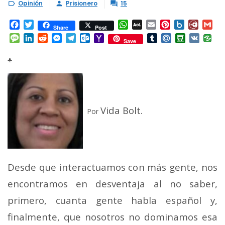
Opinión
Prisionero
15



Facebook
Twitter
WhatsApp
AOL
Email
Pinterest
Box.net
Diary.
Gm
Share
Post
Mail
Message
LinkedIn
Reddit
Messenger
Telegram
Outlook.com
Yahoo
Tumblr
Mail.Ru
Douban
VK
Save
Mail
♣
Vida Bolt.
Por
Desde que interactuamos con más gente, nos
encontramos en desventaja al no saber,
primero, cuanta gente habla español y,
finalmente, que nosotros no dominamos esa