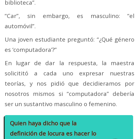
biblioteca”.
“Car”, sin embargo, es masculino: “el
automóvil”.
Una joven estudiante preguntó: “¿Qué género
es ‘computadora’?”
En lugar de dar la respuesta, la maestra
solicititó a cada uno expresar nuestras
teorías, y nos pidió que decidieramos por
nosotros mismos si “computadora” debería
ser un sustantivo masculino o femenino.
Quien haya dicho que la
definición de locura es hacer lo