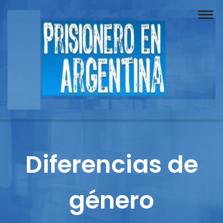
Buscador
Documentos
Prisionero
Opinión
Actuación
Prensa
Diferencias de
Reportajes
género
Columnistas
Contacto