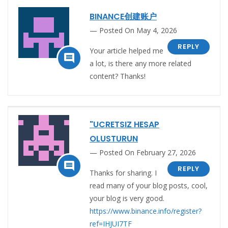
BINANCE创建账户
Posted On May 4, 2026
REPLY
Your article helped me

a lot, is there any more related
content? Thanks!
"UCRETSIZ HESAP
OLUSTURUN
Posted On February 27, 2026

REPLY
Thanks for sharing. I
read many of your blog posts, cool,
your blog is very good.
https://www.binance.info/register?
ref=IHJUI7TF