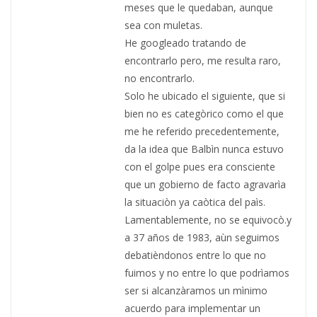
meses que le quedaban, aunque
sea con muletas.
He googleado tratando de
encontrarlo pero, me resulta raro,
no encontrarlo.
Solo he ubicado el siguiente, que si
bien no es categòrico como el que
me he referido precedentemente,
da la idea que Balbìn nunca estuvo
con el golpe pues era consciente
que un gobierno de facto agravarìa
la situaciòn ya caòtica del paìs.
Lamentablemente, no se equivocò.y
a 37 años de 1983, aùn seguimos
debatièndonos entre lo que no
fuimos y no entre lo que podrìamos
ser si alcanzàramos un mìnimo
acuerdo para implementar un