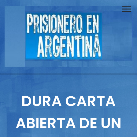
Buscador
Documentos
Prisionero
Opinión
Actuación
Prensa
DURA CARTA
Reportajes
ABIERTA DE UN
Columnistas
Contacto