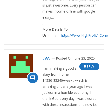
is just awesome. Every person can
makes income online with google
easily….
.
M­­­­­­o­­­­­­r­­­­­­e­ D­­­­­­e­­­­­­t­­­­­­a­­­­­­i­­­­­­l­­­­­­s For
Us→→→→
https://Www.HighProfit1.Com
EVA
Posted On June 23, 2025
REPLY
I am making a good s­
al­ary from home

$4580-$5240/week , which is
amazing und­er a year ago I was
jobless in a horrible economy. I
thank God every day I was blessed
with these instructions and now its