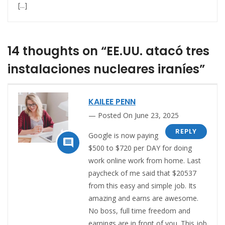
[...]
14 thoughts on “EE.UU. atacó tres
instalaciones nucleares iraníes”
KAILEE PENN
Posted On June 23, 2025
REPLY
Google is now paying

$500 to $720 per DAY for doing
work online work from home. Last
paycheck of me said that $20537
from this easy and simple job. Its
amazing and earns are awesome.
No boss, full time freedom and
earnings are in front of you. This job