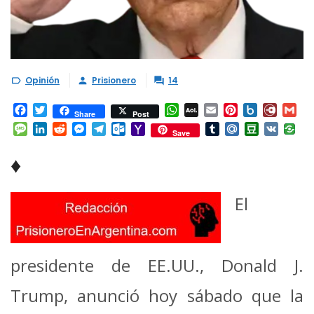
Opinión
Prisionero
14



Facebook
Twitter
WhatsApp
AOL
Email
Pinterest
Box.net
Diary.
Gm
Share
Post
Mail
Message
LinkedIn
Reddit
Messenger
Telegram
Outlook.com
Yahoo
Tumblr
Mail.Ru
Douban
VK
Save
Mail
♦
El
presidente de EE.UU., Donald J.
Trump, anunció hoy sábado que la