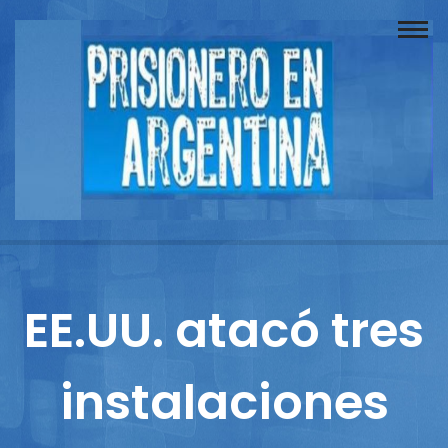
Buscador
Documentos
Prisionero
Opinión
Actuación
Prensa
EE.UU. atacó tres
Reportajes
instalaciones
Columnistas
Contacto