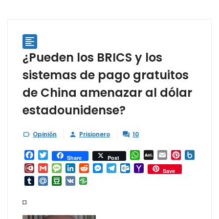

¿Pueden los BRICS y los
sistemas de pago gratuitos
de China amenazar al dólar
estadounidense?
Opinión
Prisionero
10



Facebook
Twitter
WhatsApp
AOL
Email
Pinterest
Box.ne
Share
Post
Mail
Diary.Ru
Gmail
Message
LinkedIn
Reddit
Messenger
Telegram
Outlook.com
Yahoo
Save
Mail
Tumblr
Mail.Ru
Douban
VK
◘