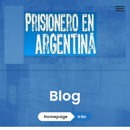
Buscador
Documentos
Prisionero
Opinión
Actuación
Prensa
Blog
Reportajes
Columnistas
Homepage
Irán
Contacto