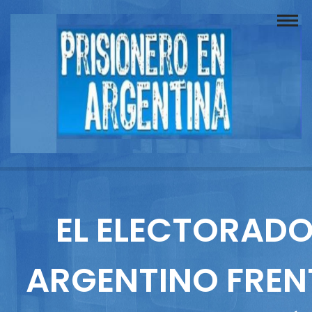
Buscador
Documentos
Prisionero
Opinión
Actuación
Prensa
EL ELECTORAD
Reportajes
ARGENTINO FREN
Columnistas
Contacto