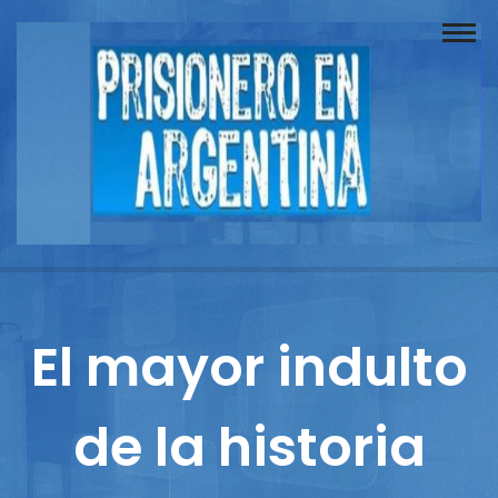
Buscador
Documentos
Prisionero
Opinión
Actuación
Prensa
El mayor indulto
Reportajes
de la historia
Columnistas
Contacto