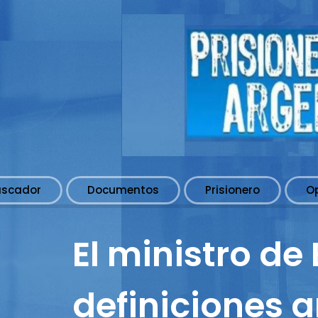
uscador
Documentos
Prisionero
O
El ministro de
definiciones an