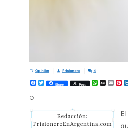
Opinión
Prisionero
4



Facebook
Twitter
WhatsApp
AOL
Email
Pi
Share
Post
Mail
○
El
qu