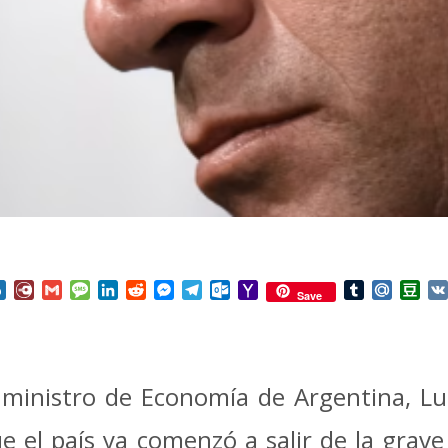
nterest
Box.net
Diary.Ru
Gmail
Message
LinkedIn
Reddit
Messenger
Telegram
Outlook.com
Yahoo
Tumblr
Mail.Ru
Do
Save
Mail
 ministro de Economía de Argentina, Lu
e el país ya comenzó a salir de la grave