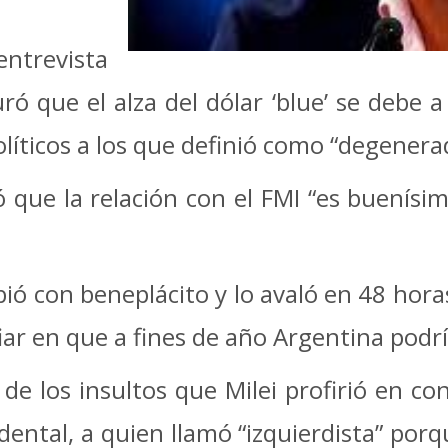
entrevista
ró que el alza del dólar ‘blue’ se debe 
líticos a los que definió como “degenerad
 que la relación con el FMI “es buenísim
bió con beneplácito y lo avaló en 48 ho
fiar en que a fines de año Argentina pod
e los insultos que Milei profirió en con
ental, a quien llamó “izquierdista” porqu