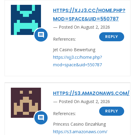
HTTPS://XJJ3.CC/HOME.PHP?
MOD=SPACE&UID=550787
Posted On August 2, 2026

REPLY
References:
Jet Casino Bewertung
https://xjj3.cc/home.php?
mod=space&uid=550787
HTTPS://S3.AMAZONAWS.COM/
Posted On August 2, 2026
REPLY
References:

Princess Casino Einzahlung
https://s3.amazonaws.com/