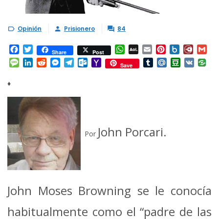
Opinión
Prisionero
84



Facebook
Twitter
WhatsApp
AOL
Email
Pinterest
Box.net
Diary.
Gm
Share
Post
Mail
Message
LinkedIn
Reddit
Messenger
Telegram
Outlook.com
Yahoo
Tumblr
Mail.Ru
Douban
VK
Save
Mail
♦
John Porcari.
Por
John Moses Browning se le conocía
habitualmente como el “padre de las