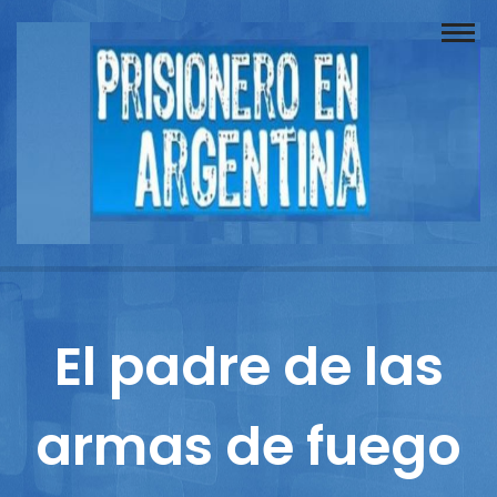
Buscador
Documentos
Prisionero
Opinión
Actuación
Prensa
El padre de las
Reportajes
armas de fuego
Columnistas
Contacto