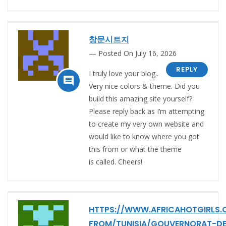
창문시트지
Posted On July 16, 2026
REPLY
I truly love your blog..

Very nice colors & theme. Did you
build this amazing site yourself?
Please reply back as I’m attempting
to create my very own website and
would like to know where you got
this from or what the theme
is called. Cheers!
HTTPS://WWW.AFRICAHOTGIRLS
FROM/TUNISIA/GOUVERNORAT-DE