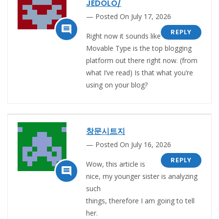
JEDOLO/
Posted On July 17, 2026

REPLY
Right now it sounds like
Movable Type is the top blogging
platform out there right now. (from
what I’ve read) Is that what you’re
using on your blog?
창문시트지
Posted On July 16, 2026
REPLY
Wow, this article is

nice, my younger sister is analyzing
such
things, therefore I am going to tell
her.