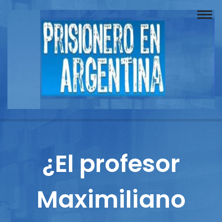
Buscador
Documentos
Prisionero
Opinión
Actuación
Prensa
¿El profesor
Reportajes
Maximiliano
Columnistas
Contacto