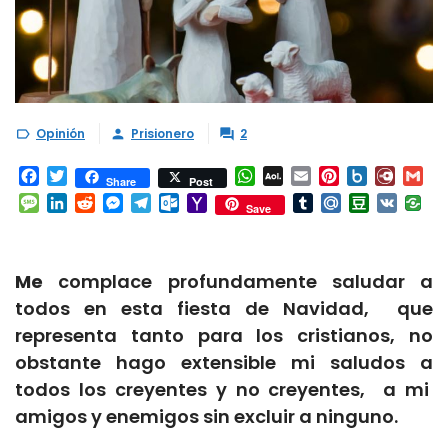
Opinión
Prisionero
2



Facebook
Twitter
WhatsApp
AOL
Email
Pinterest
Box.net
Diary.
Gm
Share
Post
Mail
Message
LinkedIn
Reddit
Messenger
Telegram
Outlook.com
Yahoo
Tumblr
Mail.Ru
Douban
VK
Save
Mail
Me
complace profundamente saludar a
todos en esta fiesta de Navidad, que
representa tanto para los cristianos, no
obstante hago extensible mi saludos a
todos los creyentes y no creyentes, a mi
amigos y enemigos sin excluir a ninguno.