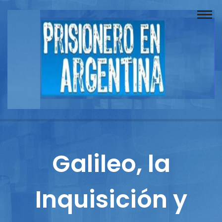
Buscador
Documentos
Prisionero
Opinión
Actuación
Prensa
Galileo, la
Reportajes
Inquisición y
Columnistas
Contacto