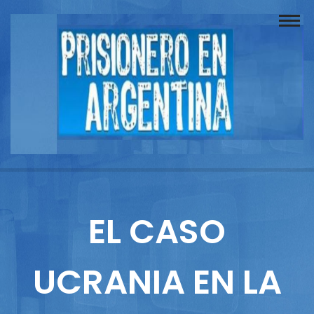
Buscador
Documentos
Prisionero
Opinión
Actuación
Prensa
EL CASO
Reportajes
UCRANIA EN LA
Columnistas
Contacto