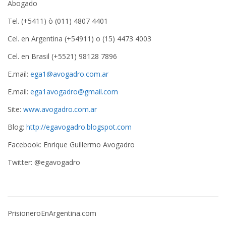
Abogado
Tel. (+5411) ò (011) 4807 4401
Cel. en Argentina (+54911) o (15) 4473 4003
Cel. en Brasil (+5521) 98128 7896
E.mail:
ega1@avogadro.com.ar
E.mail:
ega1avogadro@gmail.com
Site:
www.avogadro.com.ar
Blog:
http://egavogadro.blogspot.com
Facebook: Enrique Guillermo Avogadro
Twitter: @egavogadro
PrisioneroEnArgentina.com