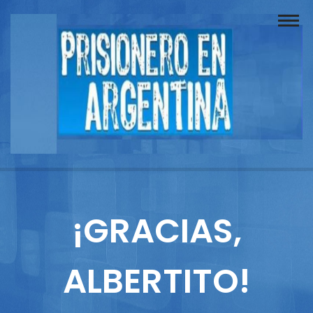
Buscador
Documentos
Prisionero
Opinión
Actuación
Prensa
¡GRACIAS,
Reportajes
ALBERTITO!
Columnistas
Contacto