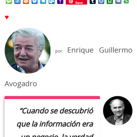
Message
LinkedIn
Reddit
Messenger
Telegram
Outlook.com
Yahoo
Tumblr
Mail.Ru
Douban
VK
Save
Mail
♥
Enrique Guillermo
por
Avogadro
“Cuando se descubrió
que la información era
un negocio, la verdad