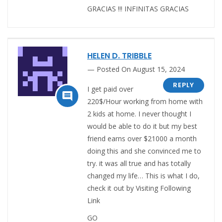
GRACIAS !!! INFINITAS GRACIAS
HELEN D. TRIBBLE
Posted On August 15, 2024
REPLY
I get paid over

220$/Hour working from home with
2 kids at home. I never thought I
would be able to do it but my best
friend earns over $21000 a month
doing this and she convinced me to
try. it was all true and has totally
changed my life… This is what I do,
check it out by Visiting Following
Link
GO