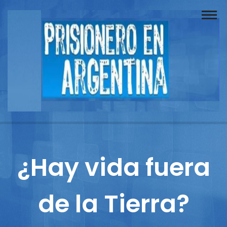
Buscador
Documentos
Prisionero
Opinión
Actuación
Prensa
¿Hay vida fuera
Reportajes
de la Tierra?
Columnistas
Contacto