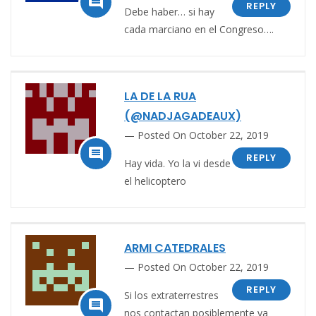

REPLY
Debe haber… si hay
cada marciano en el Congreso….
LA DE LA RUA
(@NADJAGADEAUX)
Posted On October 22, 2019

REPLY
Hay vida. Yo la vi desde
el helicoptero
ARMI CATEDRALES
Posted On October 22, 2019
REPLY
Si los extraterrestres

nos contactan posiblemente ya