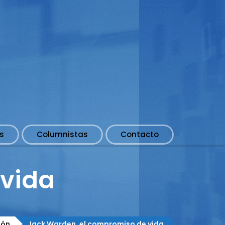
s
Columnistas
Contacto
 vida
ión
Jack Warden, el compromiso de vida