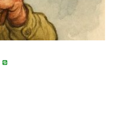
uban
VK