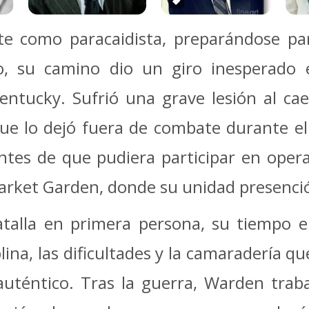
 como paracaidista, preparándose para
o, su camino dio un giro inesperado
tucky. Sufrió una grave lesión al cae
e lo dejó fuera de combate durante el 
 antes de que pudiera participar en ope
Market Garden, donde su unidad presenci
talla en primera persona, su tiempo e
plina, las dificultades y la camaradería 
y auténtico. Tras la guerra, Warden tra