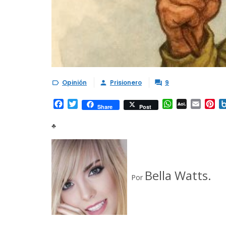
Opinión
Prisionero
9



Facebook
Twitter
WhatsApp
AOL
Email
Pi
Share
Post
Mail
♣
Bella Watts.
Por