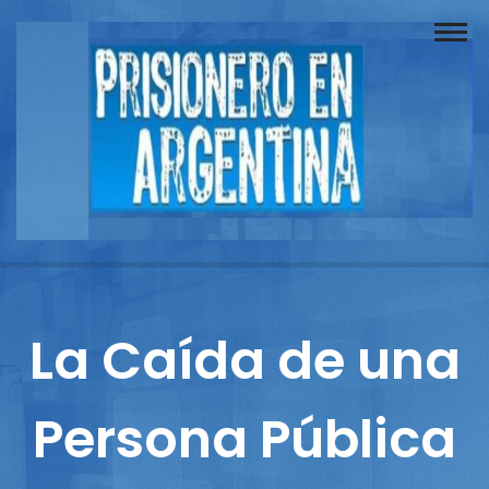
Buscador
Documentos
Prisionero
Opinión
Actuación
Prensa
La Caída de una
Reportajes
Persona Pública
Columnistas
Contacto