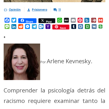
Opinión
Prisionero
11



Facebook
Twitter
WhatsApp
AOL
Email
Pinterest
Box.net
Diary.
Gm
Share
Post
Mail
Message
LinkedIn
Reddit
Messenger
Telegram
Outlook.com
Yahoo
Tumblr
Mail.Ru
Douban
VK
Save
Mail
♦
Arlene Kevnesky.
Por
Comprender la psicología detrás del
racismo requiere examinar tanto la