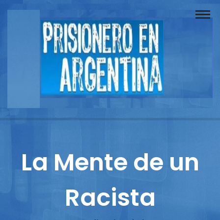
Buscador
Documentos
Prisionero
Opinión
Actuación
Prensa
La Mente de un
Reportajes
Racista
Columnistas
Contacto