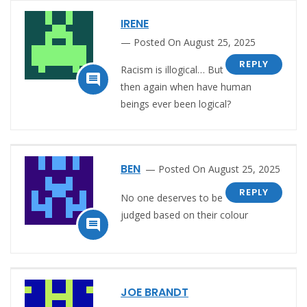
IRENE
Posted On August 25, 2025
REPLY
Racism is illogical… But

then again when have human
beings ever been logical?
BEN
Posted On August 25, 2025
REPLY
No one deserves to be
judged based on their colour

JOE BRANDT