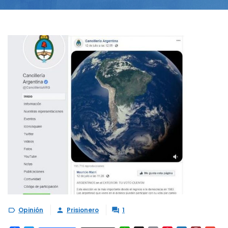
Opinión
Prisionero
1


