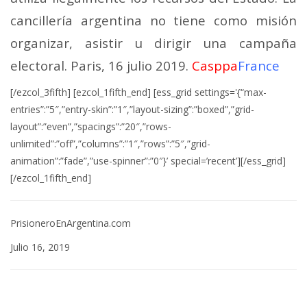
cancillería argentina no tiene como misión
organizar, asistir u dirigir una campaña
electoral. Paris, 16 julio 2019.
Casppa
France
[/ezcol_3fifth] [ezcol_1fifth_end] [ess_grid settings='{“max-
entries”:”5″,”entry-skin”:”1″,”layout-sizing”:”boxed”,”grid-
layout”:”even”,”spacings”:”20″,”rows-
unlimited”:”off”,”columns”:”1″,”rows”:”5″,”grid-
animation”:”fade”,”use-spinner”:”0″}’ special=’recent’][/ess_grid]
[/ezcol_1fifth_end]
PrisioneroEnArgentina.com
Julio 16, 2019