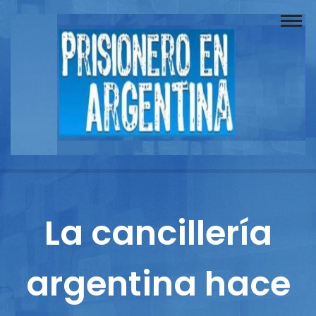
Buscador
Documentos
Prisionero
Opinión
Actuación
Prensa
La cancillería
Reportajes
argentina hace
Columnistas
Contacto