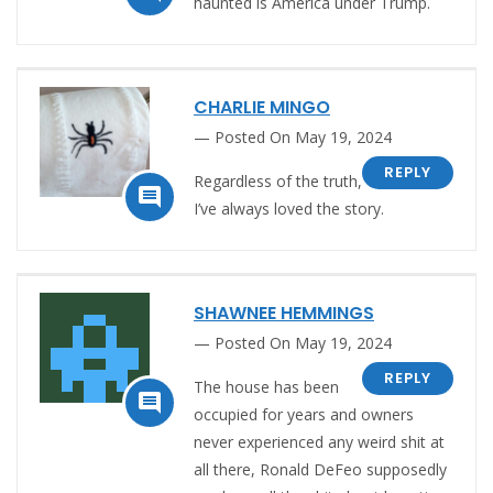
haunted is America under Trump.
CHARLIE MINGO
Posted On May 19, 2024
REPLY
Regardless of the truth,

I’ve always loved the story.
SHAWNEE HEMMINGS
Posted On May 19, 2024
REPLY
The
house has been

occupied for years and owners
never experienced any weird shit at
all there, Ronald DeFeo supposedly