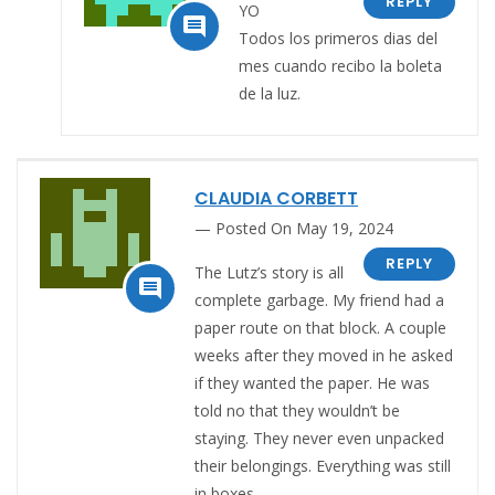
REPLY
YO

Todos los primeros dias del
mes cuando recibo la boleta
de la luz.
CLAUDIA CORBETT
Posted On May 19, 2024
REPLY
The Lutz’s story is all

complete garbage. My friend had a
paper route on that block. A couple
weeks after they moved in he asked
if they wanted the paper. He was
told no that they wouldn’t be
staying. They never even unpacked
their belongings. Everything was still
in boxes.