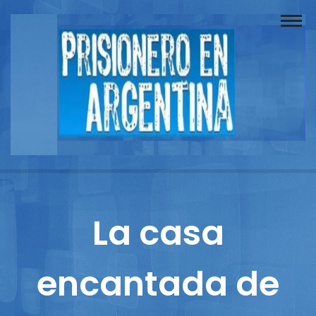
Buscador
Documentos
Prisionero
Opinión
Actuación
Prensa
La casa
Reportajes
encantada de
Columnistas
Contacto