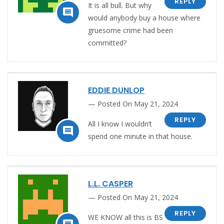
REPLY
It is all bull. But why

would anybody buy a house where
gruesome crime had been
committed?
EDDIE DUNLOP
Posted On May 21, 2024
REPLY
All I know I wouldn’t

spend one minute in that house.
L.L. CASPER
Posted On May 21, 2024
REPLY
WE KNOW all this is BS