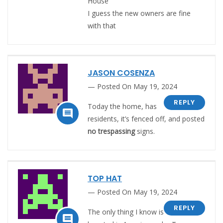
House
I guess the new owners are fine
with that
JASON COSENZA
Posted On May 19, 2024
REPLY
Today the home, has

residents, it’s fenced off, and posted
no trespassing
signs.
TOP HAT
Posted On May 19, 2024
REPLY
The only thing I know is
