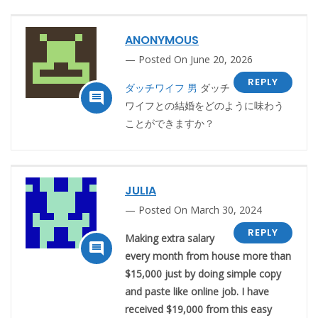
ANONYMOUS
Posted On June 20, 2026
REPLY
ダッチワイフ 男
ダッチ

ワイフとの結婚をどのように味わう
ことができますか？
JULIA
Posted On March 30, 2024
REPLY
Making extra salary

every month from house more than
$15,000 just by doing simple copy
and paste like online job. I have
received $19,000 from this easy