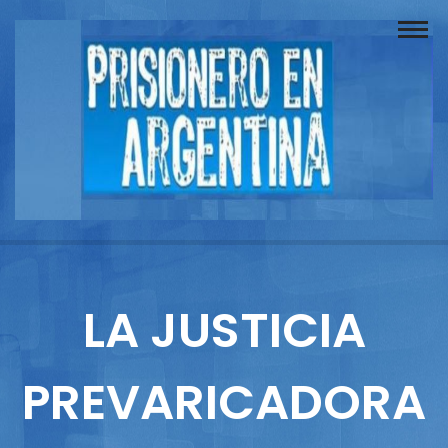
Buscador
Documentos
Prisionero
Opinión
Actuación
Prensa
LA JUSTICIA
Reportajes
PREVARICADORA
Columnistas
Contacto