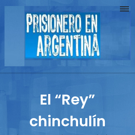
Buscador
Documentos
Prisionero
Opinión
Actuación
Prensa
El “Rey”
Reportajes
chinchulín
Columnistas
Contacto