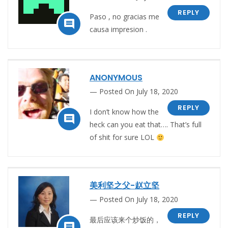
REPLY
Paso , no gracias me

causa impresion .
ANONYMOUS
Posted On July 18, 2020
REPLY
I don’t know how the

heck can you eat that…. That’s full
of shit for sure LOL
美利坚之父-赵立坚
Posted On July 18, 2020
REPLY
最后应该来个炒饭的，
