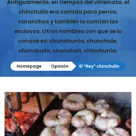
Antiguamente, en tiempos del virreinato, el
chinchulín era comida para perros,
caranchos y también lo comían los
esclavos. Otros nombres con que se lo
conoce es: chunchurria, chunchule,
chunchullo, choncholí, chinchurria.
Homepage
Opinión
El “Rey” chinchulín