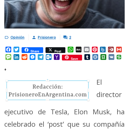
Opinión
Prisionero
2



Facebook
Twitter
WhatsApp
AOL
Email
Pinterest
Box.net
Diary.
Gm
Share
Post
Mail
Message
LinkedIn
Reddit
Messenger
Telegram
Outlook.com
Yahoo
Tumblr
Mail.Ru
Douban
VK
Save
Mail
♦
El
director
ejecutivo de Tesla, Elon Musk, ha
celebrado el ‘post’ que su compañía