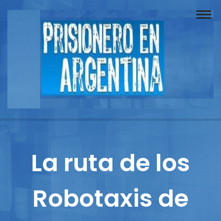
Buscador
Documentos
Prisionero
Opinión
Actuación
Prensa
La ruta de los
Reportajes
Robotaxis de
Columnistas
Contacto