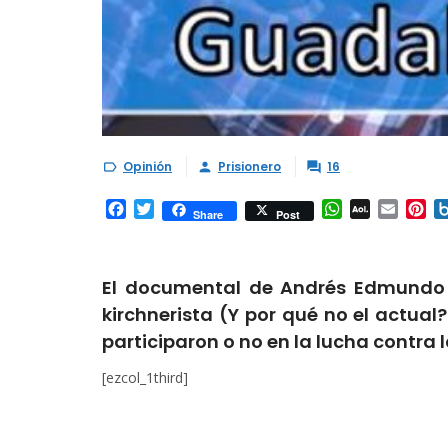
Opinión
Prisionero
16



Facebook
Twitter
WhatsApp
AOL
Email
Pi
Share
Post
Mail
El documental de Andrés Edmundo P
kirchnerista (Y por qué no el actual
participaron o no en la lucha contra 
[ezcol_1third]