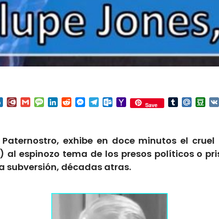
nterest
Box.net
Diary.Ru
Gmail
Message
LinkedIn
Reddit
Messenger
Telegram
Outlook.com
Yahoo
Tumblr
Mail.Ru
Do
Save
Mail
aternostro, exhibe en doce minutos el cruel
?) al espinozo tema de los presos políticos o p
la subversión, décadas atras.